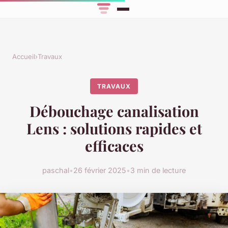
Accueil
›
Travaux
TRAVAUX
Débouchage canalisation
Lens : solutions rapides et
efficaces
paschal
•
26 février 2025
•
3 min de lecture