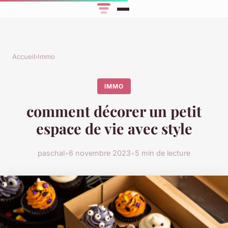
Accueil
›
Immo
IMMO
comment décorer un petit
espace de vie avec style
paschal
•
6 novembre 2023
•
5 min de lecture