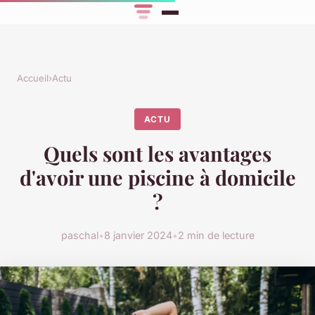
Accueil
›
Actu
ACTU
Quels sont les avantages
d'avoir une piscine à domicile
?
paschal
•
8 janvier 2024
•
2 min de lecture