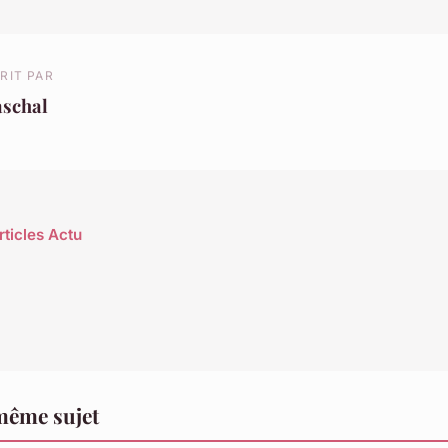
RIT PAR
aschal
rticles Actu
même sujet