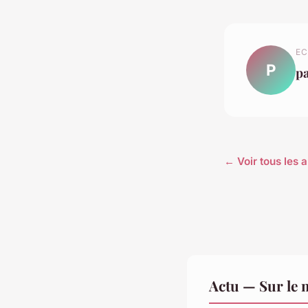
EC
P
p
← Voir tous les a
Actu — Sur le 