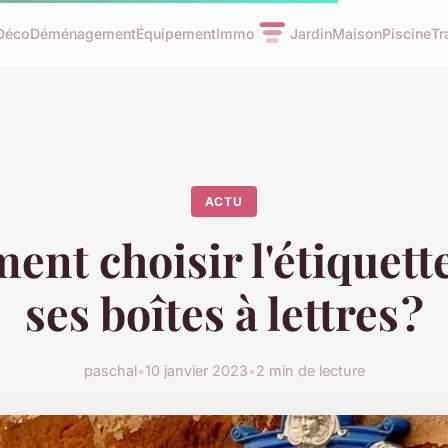
Déco
Déménagement
Équipement
Immo
Jardin
Maison
Piscine
Tr
ACTU
nt choisir l'étiquett
ses boîtes à lettres ?
paschal
•
10 janvier 2023
•
2 min de lecture