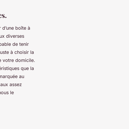
es.
 d’une boîte à
aux diverses
able de tenir
ste à choisir la
 votre domicile.
ristiques que la
e marquée au
riaux assez
nous le