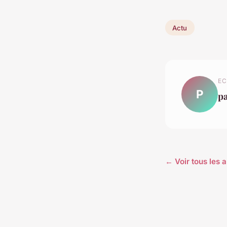
Actu
EC
P
p
← Voir tous les a