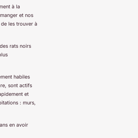
ement à la
-manger et nos
 de les trouver à
es rats noirs
plus
lement habiles
re, sont actifs
rapidement et
itations : murs,
sans en avoir