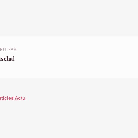
RIT PAR
aschal
rticles Actu