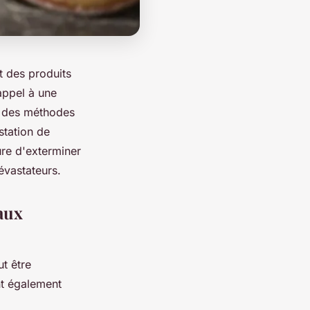
t des produits
 appel à une
se des méthodes
station de
sure d'exterminer
dévastateurs.
 aux
t être
nt également