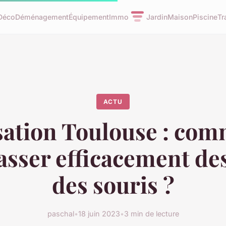
Déco
Déménagement
Équipement
Immo
Jardin
Maison
Piscine
Tr
ACTU
sation Toulouse : com
sser efficacement des
des souris ?
paschal
•
18 juin 2023
•
3 min de lecture