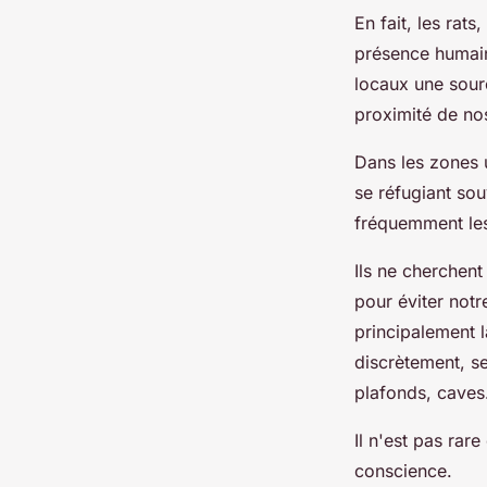
En fait, les rat
présence humain
locaux une sourc
proximité de nos
Dans les zones 
se réfugiant so
fréquemment les 
Ils ne cherchent
pour éviter notr
principalement l
discrètement, se
plafonds, cave
Il n'est pas rar
conscience.