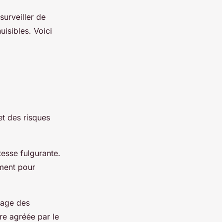
surveiller de
isibles. Voici
et des risques
tesse fulgurante.
ement pour
sage des
tre agréée par le