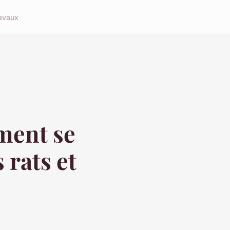
avaux
ment se
 rats et