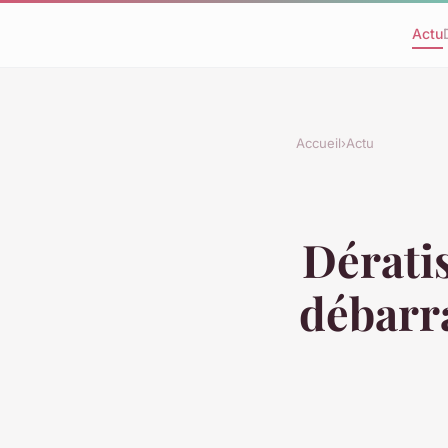
Actu
Accueil
›
Actu
Dérati
débarra