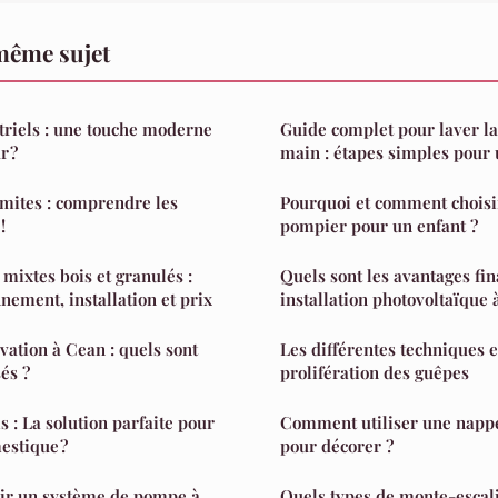
même sujet
triels : une touche moderne
Guide complet pour laver la 
r ?
main : étapes simples pour u
mites : comprendre les
Pourquoi et comment chois
!
pompier pour un enfant ?
 mixtes bois et granulés :
Quels sont les avantages fin
nement, installation et prix
installation photovoltaïque
vation à Cean : quels sont
Les différentes techniques e
és ?
prolifération des guêpes
 : La solution parfaite pour
Comment utiliser une napp
estique ?
pour décorer ?
ir un système de pompe à
Quels types de monte-escal