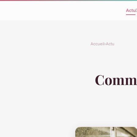
Actu
Accueil
›
Actu
Commen