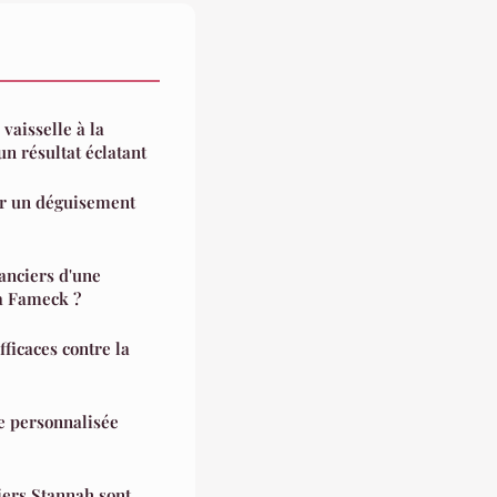
vaisselle à la
n résultat éclatant
ir un déguisement
anciers d'une
 à Fameck ?
fficaces contre la
e personnalisée
iers Stannah sont