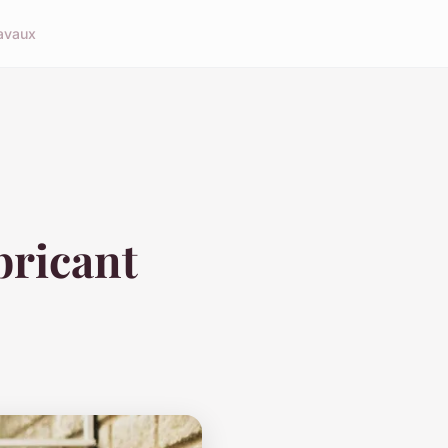
avaux
bricant