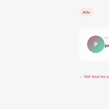
Actu
EC
P
p
← Voir tous les a