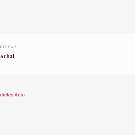
RIT PAR
aschal
rticles Actu