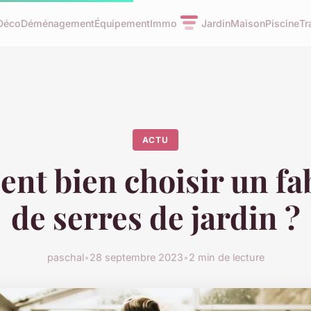
Déco
Déménagement
Équipement
Immo
Jardin
Maison
Piscine
Tr
ACTU
t bien choisir un fa
de serres de jardin ?
paschal
•
28 septembre 2023
•
2 min de lecture