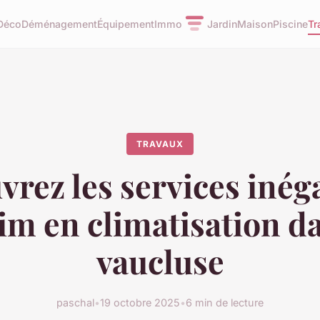
Déco
Déménagement
Équipement
Immo
Jardin
Maison
Piscine
Tr
TRAVAUX
rez les services inég
lim en climatisation da
vaucluse
paschal
•
19 octobre 2025
•
6 min de lecture