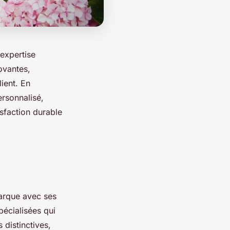
expertise
novantes,
ient. En
rsonnalisé,
isfaction durable
arque avec ses
pécialisées qui
 distinctives,