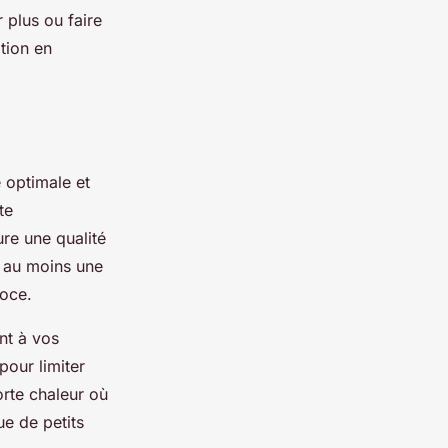
 plus ou faire
ation en
e optimale et
te
ure une qualité
e au moins une
coce.
nt à vos
pour limiter
orte chaleur où
ue de petits