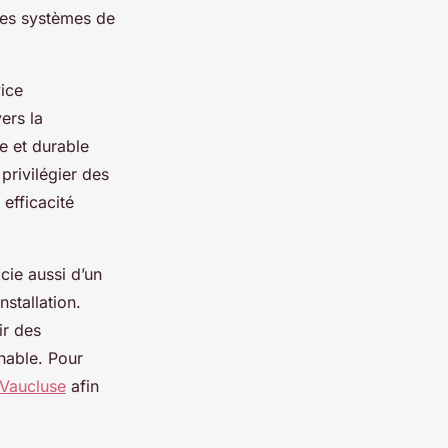
 des systèmes de
vice
ers la
de et durable
privilégier des
efficacité
cie aussi d’un
stallation.
ir des
hable. Pour
n Vaucluse
afin