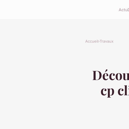
Actu
Accueil
›
Travaux
Découv
cp c