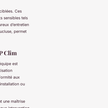
ciblées. Ces
s sensibles tels
ureux d’entretien
aucluse, permet
CP Clim
équipe est
isation
formité aux
nstallation ou
t une maîtrise
que intervention