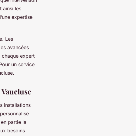
 ainsi les
d’une expertise
e. Les
 des avancées
à chaque expert
Pour un service
ucluse.
e Vaucluse
 installations
 personnalisé
 en partie la
aux besoins