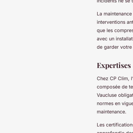
incidents ne se
La maintenance s
interventions an
que les compress
avec un installa
de garder votre 
Expertises 
Chez CP Clim, l’
composée de tech
Vaucluse obligat
normes en vigueu
maintenance.
Les certificatio
approfondie des