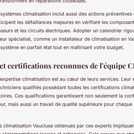
 transforment en réparations coûteuses.
ystèmes climatisation inclut aussi des actions préventives 
ticipent les défaillances majeures en vérifiant les composant
eurs et les circuits électriques. Adopter un calendrier rigo
teur spécialisé, comme un installateur de climatisation en V
système en parfait état tout en maîtrisant votre budget.
et certifications reconnues de l’équipe 
expertise climatisation est au cœur de leurs services. Leur 
niciens qualifiés possédant toutes les certifications climat
oires. Ces qualifications garantissent non seulement la con
r, mais aussi un travail de qualité supérieure pour chaque i
ns climatisation Vaucluse obtenues par ces experts impliquen
 réglementations locales et nationales. Cela assure que cha