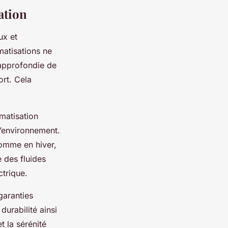
ation
ux et
matisations ne
 approfondie de
ort. Cela
matisation
l’environnement.
comme en hiver,
e des fluides
ctrique.
 garanties
durabilité ainsi
t la sérénité