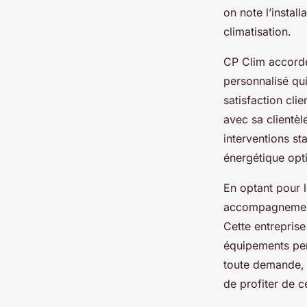
on note l’instal
climatisation.
CP Clim accorde 
personnalisé qui
satisfaction cli
avec sa clientèl
interventions st
énergétique opt
En optant pour l
accompagnement 
Cette entrepris
équipements perf
toute demande, 
de profiter de c