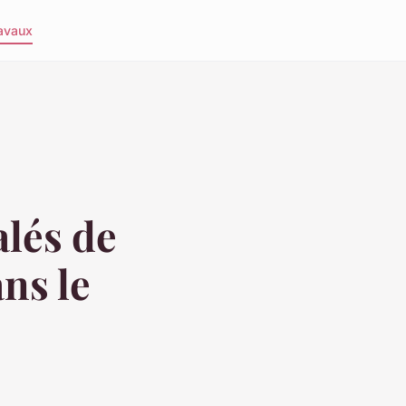
avaux
alés de
ns le