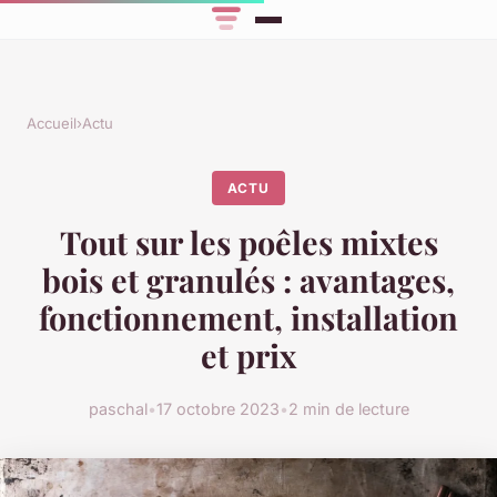
Accueil
›
Actu
ACTU
Tout sur les poêles mixtes
bois et granulés : avantages,
fonctionnement, installation
et prix
paschal
•
17 octobre 2023
•
2 min de lecture